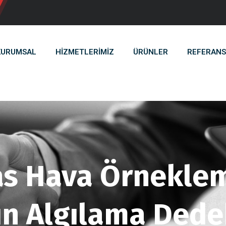
KURUMSAL
HIZMETLERIMIZ
ÜRÜNLER
REFERANS
as Hava Örnekleme
ın Algılama Dede