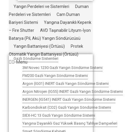
Yangın Perdeleri ve Sistemleri
Duman
Perdeleri ve Sistemleri
Cam Duman
Bariyeri Sistemi
Yangına Dayanıklı Kepenk
– Fire Shutter
AVD Taşınabilir Lityum-İyon
Batarya (Pil, Akü) Yangın Söndürücüsü
Yangın Battaniyesi (Örtüsü)
Protek
Otomatik Yangın Battaniyesi (Örtüsü)
Gazlı Söndürme Sistemleri
Menu
3M Novec 1230 Gazlı Yangın Söndürme Sistemi
FM200 Gazlı Yangın Söndürme Sistemi
Argon (IG01) INERT Gazlı Yangın Söndürme Sistemi
Argon Nitrojen (IG55) INERT Gazlı Yangın Söndürme Sistemi
INERGEN (IG541) INERT Gazlı Yangın Söndürme Sistemi
Karbondioksit (CO2) Gazlı Yangın Söndürme Sistemi
SIEX-HC 13 Gazlı Yangın Söndürme Sistemi
Yangına Dayanıklı Gaz Yüksek Basınç Tahliye Damperleri
Smart Söndürme Kabineti