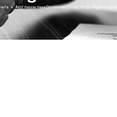
sayfa
Aktif Hassas Hava Örneklemeli (Emişli) Yangın Algılama Dede