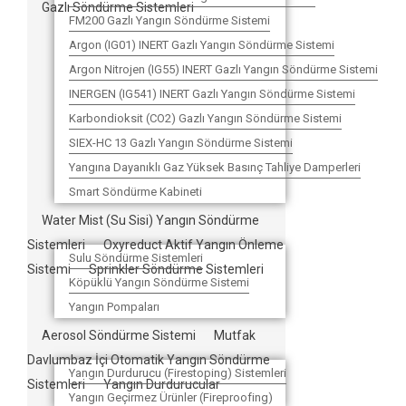
Gazlı Söndürme Sistemleri
FM200 Gazlı Yangın Söndürme Sistemi
Argon (IG01) INERT Gazlı Yangın Söndürme Sistemi
Argon Nitrojen (IG55) INERT Gazlı Yangın Söndürme Sistemi
INERGEN (IG541) INERT Gazlı Yangın Söndürme Sistemi
Karbondioksit (CO2) Gazlı Yangın Söndürme Sistemi
SIEX-HC 13 Gazlı Yangın Söndürme Sistemi
Yangına Dayanıklı Gaz Yüksek Basınç Tahliye Damperleri
Smart Söndürme Kabineti
Water Mist (Su Sisi) Yangın Söndürme
Sistemleri
Oxyreduct Aktif Yangın Önleme
Sulu Söndürme Sistemleri
Sistemi
Sprinkler Söndürme Sistemleri
Köpüklü Yangın Söndürme Sistemi
Yangın Pompaları
Aerosol Söndürme Sistemi
Mutfak
Davlumbaz İçi Otomatik Yangın Söndürme
Yangın Durdurucu (Firestoping) Sistemleri
Sistemleri
Yangın Durdurucular
Yangın Geçirmez Ürünler (Fireproofing)