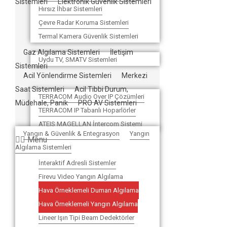
Sistemleri
Elektronik Güvenlik Sistemleri
Hırsız İhbar Sistemleri
Çevre Radar Koruma Sistemleri
Termal Kamera Güvenlik Sistemleri
Gaz Algılama Sistemleri
İletişim
Uydu TV, SMATV Sistemleri
Sistemleri
Acil Yönlendirme Sistemleri
Merkezi
Saat Sistemleri
Acil Tibbi Durum,
TERRACOM Audio Over IP Çözümleri
Müdehale, Panik
PRO AV Sistemleri
TERRACOM IP Tabanlı Hoparlörler
ATEIS MAGELLAN İntercom Sistemi
Yangın & Güvenlik & Entegrasyon
Yangın
Menu
Algılama Sistemleri
İnteraktif Adresli Sistemler
Firevu Video Yangın Algılama
Hava Örneklemeli Duman Algılama
Hava Örneklemeli Yangın Algılama
Lineer Işın Tipi Beam Dedektörler