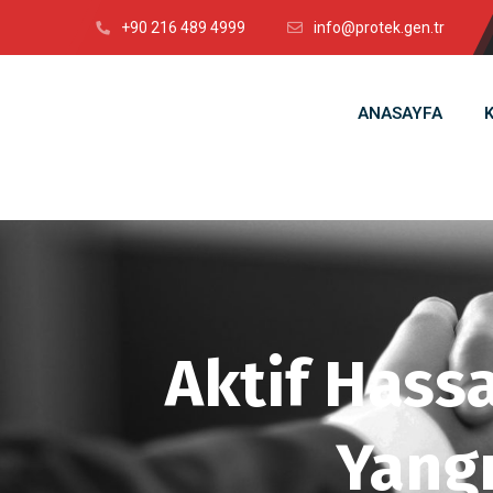
+90 216 489 4999
info@protek.gen.tr
ANASAYFA
Aktif Hass
Yang